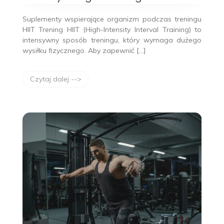
intensywnego
treningu
Suplementy wspierające organizm podczas treningu
HIIT?
HIIT Trening HIIT (High-Intensity Interval Training) to
intensywny sposób treningu, który wymaga dużego
wysiłku fizycznego. Aby zapewnić […]
Czytaj dalej -->