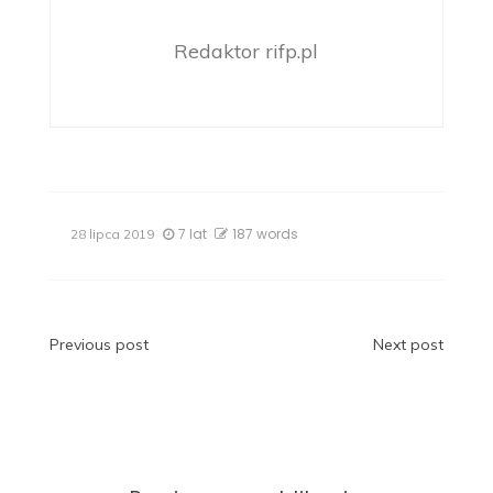
Redaktor rifp.pl
7 lat
187 words
28 lipca 2019
Nawigacja
Previous post
Next post
wpisu