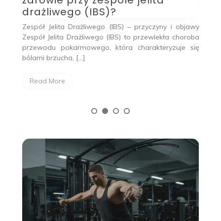
drażliwego (IBS)?
 z
Su
na
t
Zespół Jelita Drażliwego (IBS) – przyczyny i objawy
ii,
pr
Zespół Jelita Drażliwego (IBS) to przewlekła choroba
przewodu pokarmowego, która charakteryzuje się
bólami brzucha, […]
Read More