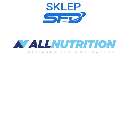
Rifp – vademecum wiedzy i
porad dotyczących prawidłowej
suplementacji