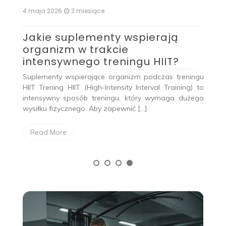
4 maja 2026
3 miesiące
4 
Jakie suplementy wspierają
C
organizm w trakcie
z
intensywnego treningu HIIT?
 Co
C
dla
n
Suplementy wspierające organizm podczas treningu
(P
HIIT Trening HIIT (High-Intensity Interval Training) to
kt
intensywny sposób treningu, który wymaga dużego
wysiłku fizycznego. Aby zapewnić […]
Read More