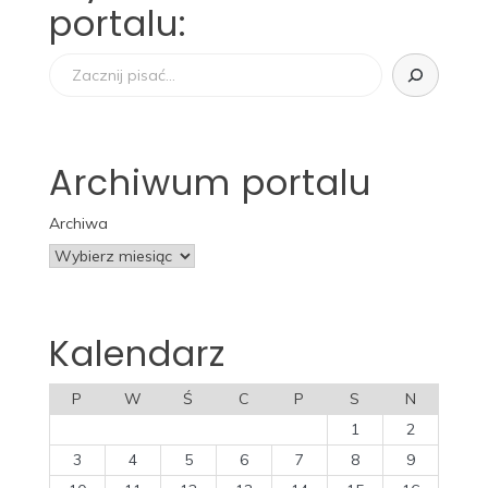
portalu:
Szukaj
Archiwum portalu
Archiwa
Kalendarz
P
W
Ś
C
P
S
N
1
2
3
4
5
6
7
8
9