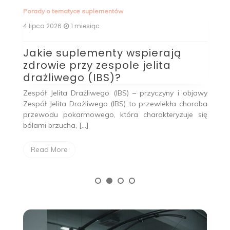
Porady o tematyce suplementów
Po
4 lipca 2026
1 miesiąc
4 
ty
Jakie suplementy wspierają
S
?
zdrowie przy zespole jelita
j
drażliwego (IBS)?
 z
Su
na
t
Zespół Jelita Drażliwego (IBS) – przyczyny i objawy
ii,
pr
Zespół Jelita Drażliwego (IBS) to przewlekła choroba
przewodu pokarmowego, która charakteryzuje się
bólami brzucha, […]
Read More