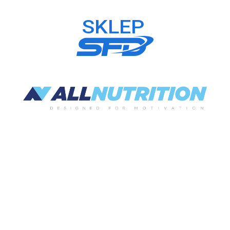
Rifp – vademecum wiedzy i
porad dotyczących prawidłowej