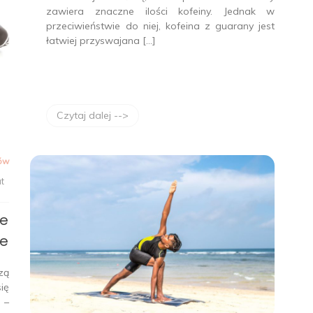
zawiera znaczne ilości kofeiny. Jednak w
przeciwieństwie do niej, kofeina z guarany jest
łatwiej przyswajana […]
Czytaj dalej -->
ów
at
je
ie
zą
ię
 –