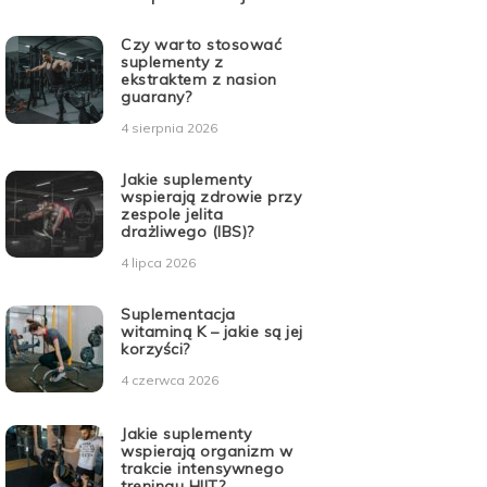
Czy warto stosować
suplementy z
ekstraktem z nasion
guarany?
4 sierpnia 2026
Jakie suplementy
wspierają zdrowie przy
zespole jelita
drażliwego (IBS)?
4 lipca 2026
Suplementacja
witaminą K – jakie są jej
korzyści?
4 czerwca 2026
Jakie suplementy
wspierają organizm w
trakcie intensywnego
treningu HIIT?