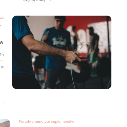
ów
4
ów
eżą
ne
ąc
Porady o tematyce suplementów