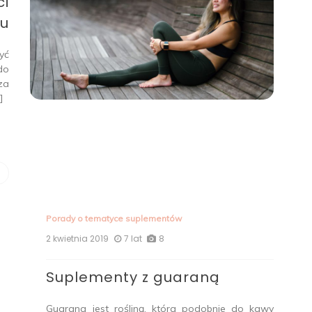
ci
u
yć
do
za
]
Porady o tematyce suplementów
2 kwietnia 2019
7 lat
8
Suplementy z guaraną
Guarana jest rośliną, która podobnie do kawy